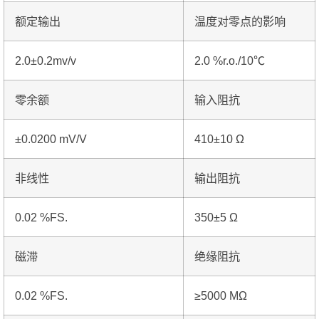
额定输出
温度对零点的影响
2.0±0.2mv/v
2.0 %r.o./10℃
零余额
输入阻抗
±0.0200 mV/V
410±10 Ω
非线性
输出阻抗
0.02 %FS.
350±5 Ω
磁滞
绝缘阻抗
0.02 %FS.
≥5000 MΩ