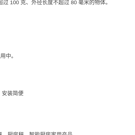
过 100 克、外径长度不超过 80 毫米的物体。
应用中。
级。安装简便
秤、厨房秤、智能厨房家用产品。